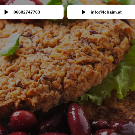
06602747703
info@lchaim.at